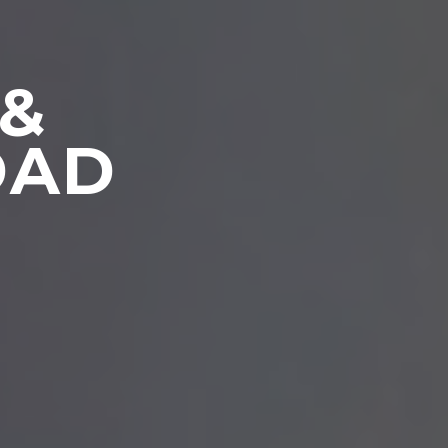
 &
DAD